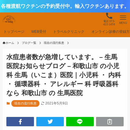
各種渡航ワクチンの予約受付中。輸入ワクチンあります。
電話 073-
MENU
422-1458
トップページ
WEB受付
トラベルクリニック
オンライン診療の登録方
ホーム
ブログ一覧
現在の流行疾患
水痘患者数が急増しています。 – 生馬
医院お知らせブログ – 和歌山市 の小児
科 生馬（いこま）医院｜小児科 ・ 内科
・ 循環器科 ・ アレルギー 科 呼吸器科
なら 和歌山市 の 生馬医院
2021年5月9日
現在の流行疾患