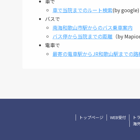
車で
車で当院までのルート検索
(by google)
バスで
南海和歌山市駅からのバス乗車案内
バス停から当院までの距離
（by Mapio
電車で
最寄の電車駅からJR和歌山駅までの路
トップページ
WEB受付
ト
海