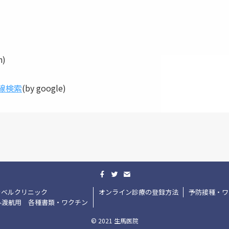
n)
線検索
(by google)
ラベルクリニック
オンライン診療の登録方法
予防接種・ワ
外渡航用 各種書類・ワクチン
©
2021 生馬医院