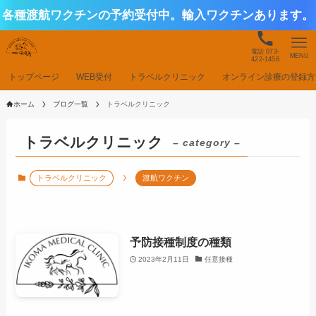
各種渡航ワクチンの予約受付中。輸入ワクチンあります。
電話 073-
MENU
422-1458
トップページ
WEB受付
トラベルクリニック
オンライン診療の登録方
ホーム
ブログ一覧
トラベルクリニック
トラベルクリニック
– category –
トラベルクリニック
渡航ワクチン
予防接種制度の種類
2023年2月11日
任意接種