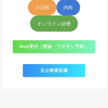
小児科
内科
オンライン診療
Web受付（受診・ワクチン予約）
主な検査設備
トラベルク
リニック
オンライン
トップペー
予防接種・
メニュー
WEB受付
診療の登録
ブログ一覧
アクセス
ジ
ワクチン
海外渡航
方法
用 各種書
診察時間
類・ワクチ