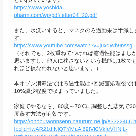
https://www.yoshida-
pharm.com/wp/pdf/letter04_20.pdf
また、水洗いすると、マスクのろ過効果は半減し
す。
https://www.youtube.com/watch?v=juxqWb9nssg
（それでも、2枚重ねてつければ濾過性能はまし
思いますし、他人に移さないという機能は1枚で
れほど損なわれないと思います。）
本オゾン消毒法ではろ過性能は3回滅菌処理後で
10%減少程度で収まっていました。
家庭でやるなら、80度～70℃に調整した蒸気で3
度蒸す方法が有効です。
https://onobutaonnsenn.naturum.ne.jp/e3322466.
fbclid=IwAR21dINlQTYMaAl69fVlCVkIeVHNjL-