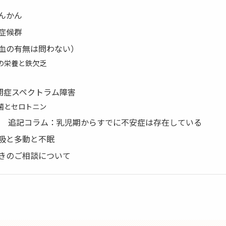
んかん
症候群
血の有無は問わない）
の栄養と鉄欠乏
自閉症スペクトラム障害
菌とセロトニン
3/09 追記コラム：乳児期からすでに不安症は存在している
吸と多動と不眠
きのご相談について