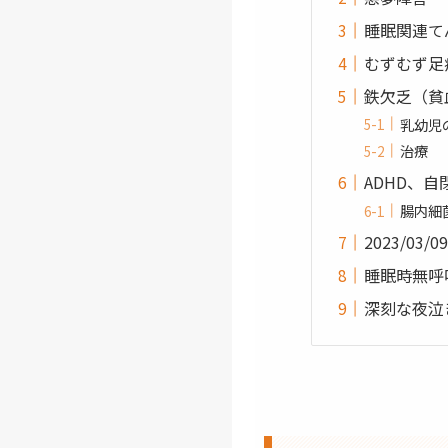
睡眠関連て
むずむず足
鉄欠乏（貧
乳幼児
治療
ADHD、
腸内細
2023/0
睡眠時無呼
深刻な夜泣