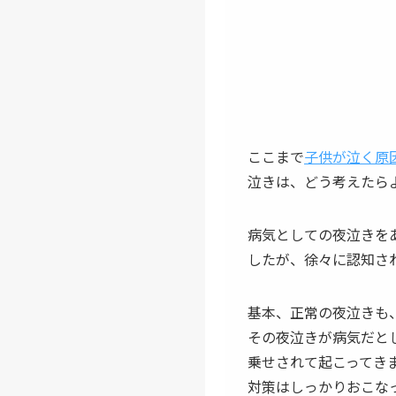
ここまで
子供が泣く原
泣きは、どう考えたら
病気としての
夜泣き
を
したが、徐々に認知さ
基本、正常の
夜泣き
も
その
夜泣き
が病気だと
乗せされて起こってき
対策はしっかりおこな