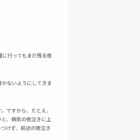
璧に行ってもまだ残る夜
書かないようにしてきま
。
す。ですから、たとえ、
いと、病気の
夜泣き
に上
めつけず、前述の
夜泣き