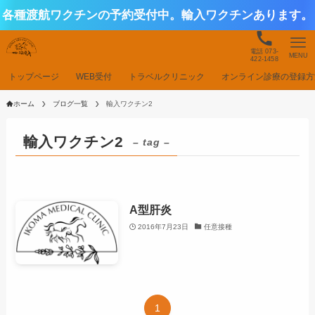
各種渡航ワクチンの予約受付中。輸入ワクチンあります。
電話 073-
MENU
422-1458
トップページ
WEB受付
トラベルクリニック
オンライン診療の登録方
ホーム
ブログ一覧
輸入ワクチン2
輸入ワクチン2
– tag –
A型肝炎
2016年7月23日
任意接種
1