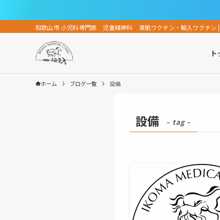
和歌山市 小児科専門医 児童精神科 渡航ワクチン・輸入ワクチン |
ト
ホーム
ブログ一覧
設備
設備
– tag –